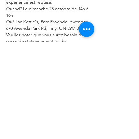
expérience est requise. 
Quand? Le dimanche 23 octobre de 14h à 
16h
Où? Lac Kettle's, Parc Provincial Awenda, 
670 Awenda Park Rd, Tiny, ON L9M 0B9 * 
Veuillez noter que vous aurez besoin d'une 
passe de stationnement valide.
Cette activité est 
gratuite
 grâce à la 
générosité du Centre de femmes 
francophones Colibri.   
Share this event
© 2025 by Camille Myles.